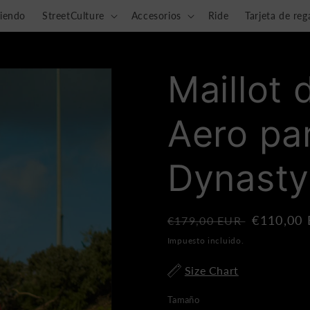
riendo
StreetCulture
Accesorios
Ride
Tarjeta de reg
Maillot
Aero pa
Dynasty
Precio
Precio
€110,00
€179,00 EUR
regular
de
Impuesto incluido.
venta
Size Chart
Tamaño