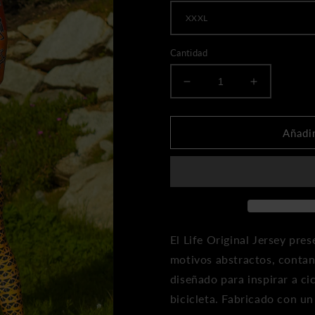
Cantidad
Disminuir
Aumentar
la
cantidad
cantidad
paraMaillot
paraMaillot
de
Añadir
de
manga
manga
larga
larga
Aero
Aero
para
para
hombre
hombre
-
-
Dynasty
El Life Original Jersey pre
Dynasty
motivos abstractos, contan
diseñado para inspirar a ci
bicicleta. Fabricado con un 