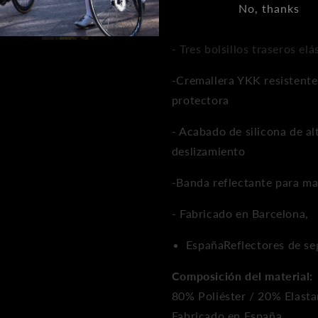
No, thanks
-
Tejido ligero de alto rendi
-
Tres bolsillos traseros e
-
Cremallera YKK resistente,
protectora
-
Acabado de silicona de a
deslizamiento
-
Banda reflectante para may
- Fabricado en Barcelona,
EspañaReflectores de se
Composición del material:
80% Poliéster / 20% Elast
Fabricado en España