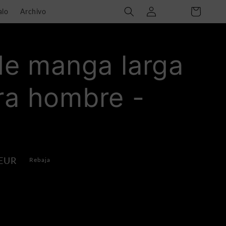
Iniciar
Carro
alo
Archivo
sesión
 de manga larga
ra hombre -
 EUR
Rebaja