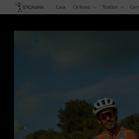
Ir
directamente
Casa
Ciclismo
Triatlón
Cor
al contenido
Saltar a la
información
del
producto