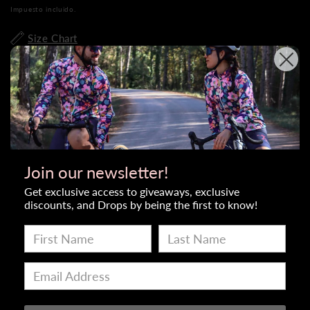
regular
Impuesto incluido.
Size Chart
Tamaño del accesorio
Cantidad
Disminuir
Aumentar
Join our newsletter!
la
cantidad
Get exclusive access to giveaways, exclusive
cantidad
paraGuantes
discounts, and Drops by being the first to know!
paraGuantes
F.U
Añadir al carrito
F.U
Blancos
Blancos