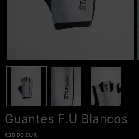
medios
m
abiertos1
a
en
e
modales
m
Guantes F.U Blancos
Precio
€30,00 EUR