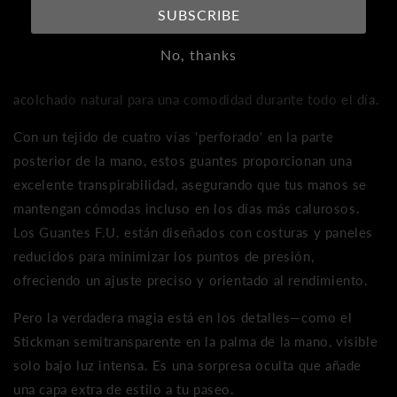
Guantes F.U. Stickman—diseñados para ciclistas que
SUBSCRIBE
montan con actitud y exigen lo mejor en rendimiento y
estilo. Estos guantes están elaborados con una tela suave
No, thanks
y maleable que se adapta a tus manos, ofreciendo un
acolchado natural para una comodidad durante todo el día.
Con un tejido de cuatro vías 'perforado' en la parte
posterior de la mano, estos guantes proporcionan una
excelente transpirabilidad, asegurando que tus manos se
mantengan cómodas incluso en los días más calurosos.
Los Guantes F.U. están diseñados con costuras y paneles
reducidos para minimizar los puntos de presión,
ofreciendo un ajuste preciso y orientado al rendimiento.
Pero la verdadera magia está en los detalles—como el
Stickman semitransparente en la palma de la mano, visible
solo bajo luz intensa. Es una sorpresa oculta que añade
una capa extra de estilo a tu paseo.