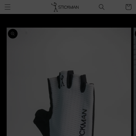
Ir
directamente
Carro
al contenido
Saltar a la
información
del
producto